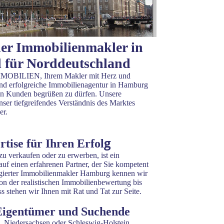
ller Immobilienmakler in
für Norddeutschland
MMOBILIEN, Ihrem Makler mit Herz und
 und erfolgreiche Immobilienagentur in Hamburg
uen Kunden begrüßen zu dürfen. Unsere
ser tiefgreifendes Verständnis des Marktes
er.
g
tise für Ihren Erfol
u verkaufen oder zu erwerben, ist ein
 auf einen erfahrenen Partner, der Sie kompetent
gagierter Immobilienmakler Hamburg kennen wir
Von der realistischen Immobilienbewertung bis
s stehen wir Ihnen mit Rat und Tat zur Seite.
 Eigentümer und Suchende
, Niedersachsen oder Schleswig-Holstein