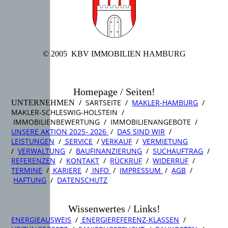
© 2005 KBV IMMOBILIEN HAMBURG
Homepage / Seiten!
/ SARTSEITE /
MAKLER-HAMBURG
/
UNTERNEHMEN
MAKLER-SCHLESWIG-HOLSTEIN /
IMMOBILIENBEWERTUNG / IMMOBILIENANGEBOTE /
UNSERE AKTION 2025- 2026
/
DAS SIND WIR
/
LEISTUNGEN
/
SERVICE
/
VERKAUF
/
VERMIETUNG
/
VERWALTUNG
/
BAUFINANZIERUNG
/
SUCHAUFTRAG
/
REFERENZEN
/
KONTAKT
/
RÜCKRUF
/
WIDERRUF
/
TERMINE
/
KARIERE
/
INFO
/
IMPRESSUM
/
AGB
/
HAFTUNG
/
DATENSCHUTZ
Wissenwertes / Links!
ENERGIEAUSWEIS
/
ENERGIEREFERENZ-KLASSEN
/