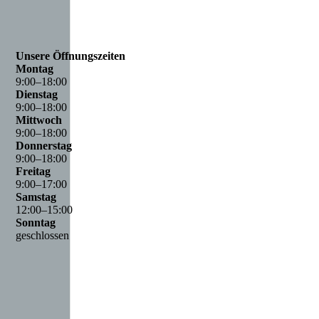
Unsere Öffnungszeiten
Montag
9
:
00
–
18
:
00
Dienstag
9
:
00
–
18
:
00
Mittwoch
9
:
00
–
18
:
00
Donnerstag
9
:
00
–
18
:
00
Freitag
9
:
00
–
17
:
00
Samstag
12
:
00
–
15
:
00
Sonntag
geschlossen