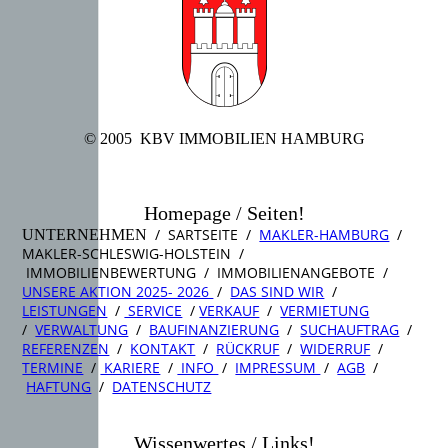
© 2005 KBV IMMOBILIEN HAMBURG
Homepage / Seiten!
/ SARTSEITE /
MAKLER-HAMBURG
/
UNTERNEHMEN
MAKLER-SCHLESWIG-HOLSTEIN /
IMMOBILIENBEWERTUNG / IMMOBILIENANGEBOTE /
UNSERE AKTION 2025- 2026
/
DAS SIND WIR
/
LEISTUNGEN
/
SERVICE
/
VERKAUF
/
VERMIETUNG
/
VERWALTUNG
/
BAUFINANZIERUNG
/
SUCHAUFTRAG
/
REFERENZEN
/
KONTAKT
/
RÜCKRUF
/
WIDERRUF
/
TERMINE
/
KARIERE
/
INFO
/
IMPRESSUM
/
AGB
/
HAFTUNG
/
DATENSCHUTZ
Wissenwertes / Links!