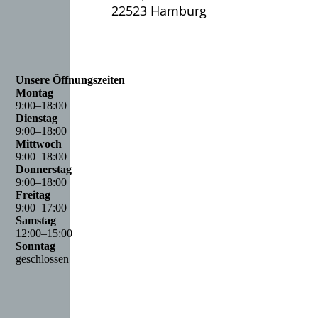
22523 Hamburg
Unsere Öffnungszeiten
Montag
9
:
00
–
18
:
00
Dienstag
9
:
00
–
18
:
00
Mittwoch
9
:
00
–
18
:
00
Donnerstag
9
:
00
–
18
:
00
Freitag
9
:
00
–
17
:
00
Samstag
12
:
00
–
15
:
00
Sonntag
geschlossen