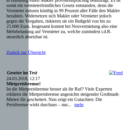
in Hamburg einen Makler provisionspflichtig beauftragt. Es ist
somit ein vermieterfeindliches Gesetz entstanden, denn die
Vermieter müssen künftig in 99 Prozent aller Fälle den Makler
bezahlen. Widersetzen sich Makler oder Vermieter jedoch
gegen die Vorgaben, riskieren sie ein Bußgeld von bis zu
25.000 Euro. Insgesamt kommt bei Neuvermietung also eine
Mehrbelastung auf Vermieter zu, welche zumindest i.d.R.
steuerlich absetzbar ist.
Zurück zur Übersicht
Gesetze im Test
24.03.2018, 12:17
Mietpreisbremse!
Ist die Mietpreisbremse besser als ihr Ruf? Viele Experten
erklären die Mietpreisbremse angesichts steigender Großstadt-
Mieten für gescheitert. Nun zeigt ein Gutachten: Die
Preisbremse wirkt durchaus – nur...
mehr