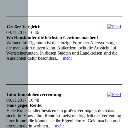
Großer Vergleich
09.11.2017, 16:46
Wo Hauskäufer die höchsten Gewinne machen!
Wohnen im Eigentum ist die einzige Form der Altersvorsorge,
die man sofort nutzen kann. Außerdem lockt die Aussicht auf
Wertsteigerungen. In diesen Städten und Landkreisen sind die
Aussichten dafür besonders...
mehr
Info: Immobilienverrentung
09.11.2017, 16:48
Haus gegen Rente!
Viele Ruheständler besitzen ein großes Vermögen, doch das
steckt im Haus - ihre Rente ist meist niedrig. Mit der Verrentung
ihrer Immobilie können sie ihr Eigenheim zu Geld machen und
trotzdem darin wohnen...
mehr