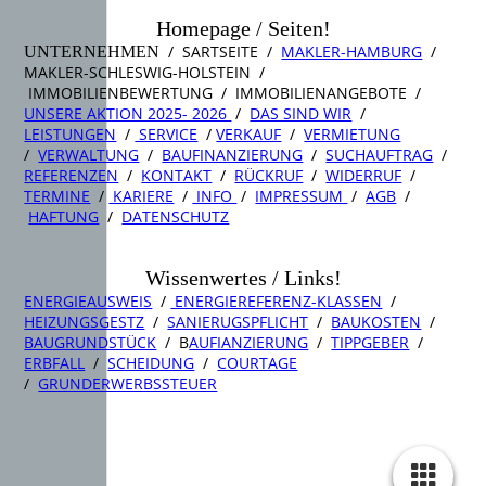
Homepage / Seiten!
/ SARTSEITE /
MAKLER-HAMBURG
/
UNTERNEHMEN
MAKLER-SCHLESWIG-HOLSTEIN /
IMMOBILIENBEWERTUNG / IMMOBILIENANGEBOTE /
UNSERE AKTION 2025- 2026
/
DAS SIND WIR
/
LEISTUNGEN
/
SERVICE
/
VERKAUF
/
VERMIETUNG
/
VERWALTUNG
/
BAUFINANZIERUNG
/
SUCHAUFTRAG
/
REFERENZEN
/
KONTAKT
/
RÜCKRUF
/
WIDERRUF
/
TERMINE
/
KARIERE
/
INFO
/
IMPRESSUM
/
AGB
/
HAFTUNG
/
DATENSCHUTZ
Wissenwertes / Links!
ENERGIEAUSWEIS
/
ENERGIEREFERENZ-KLASSEN
/
HEIZUNGSGESTZ
/
SANIERUGSPFLICHT
/
BAUKOSTEN
/
BAUGRUNDSTÜCK
/ B
AUFIANZIERUNG
/
TIPPGEBER
/
ERBFALL
/
SCHEIDUNG
/
COURTAGE
/
GRUNDERWERBSSTEUER