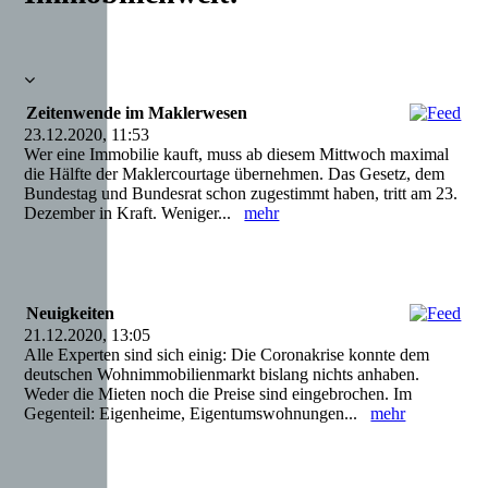
Zeitenwende im Maklerwesen
23.12.2020, 11:53
Wer eine Immobilie kauft, muss ab diesem Mittwoch maximal
die Hälfte der Maklercourtage übernehmen. Das Gesetz, dem
Bundestag und Bundesrat schon zugestimmt haben, tritt am 23.
Dezember in Kraft. Weniger...
mehr
Neuigkeiten
21.12.2020, 13:05
Alle Experten sind sich einig: Die Coronakrise konnte dem
deutschen Wohnimmobilienmarkt bislang nichts anhaben.
Weder die Mieten noch die Preise sind eingebrochen. Im
Gegenteil: Eigenheime, Eigentumswohnungen...
mehr