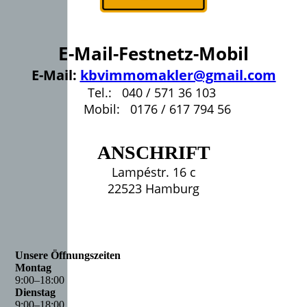
E-Mail-Festnetz-Mobil
E-Mail:
kbvimmomakler@gmail.com
Tel.: 040 / 571 36 103
Mobil: 0176 / 617 794 56
ANSCHRIFT
Lampéstr. 16 c
22523 Hamburg
Unsere Öffnungszeiten
Montag
9
:
00
–
18
:
00
Dienstag
9
:
00
–
18
:
00