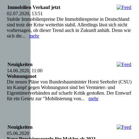
Immobilien Verkauf jetzt
02.07.2020, 13:51
Stabile Immobilienpreise Die Immobilienpreise in Deutschland
sind trotz der Krise weiterhin stabil. Allerdings lässt sich nicht
vorhersagen, ob dieser Trend auch in Zukunft anhält. Denn wie
sich die...
mehr
Neuigkeiten
14.06.2020, 11:00
Wohnungsnot
Die neuen Pläne von Bundesbauminister Horst Seehofer (CSU)
im Kampf gegen Wohnungsnot sind bei Vermieter- und
Eigentümerverbänden auf scharfe Kritik gestoßen. Der Entwurf
für ein Gesetz zur "Mobilisierung von...
mehr
Neuigkeiten
05.06.2020
Neue Provisionsregeln für Makler ab 2021