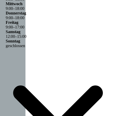
Mittwoch
9
:
00
–
18
:
00
Donnerstag
9
:
00
–
18
:
00
Freitag
9
:
00
–
17
:
00
Samstag
12
:
00
–
15
:
00
Sonntag
geschlossen