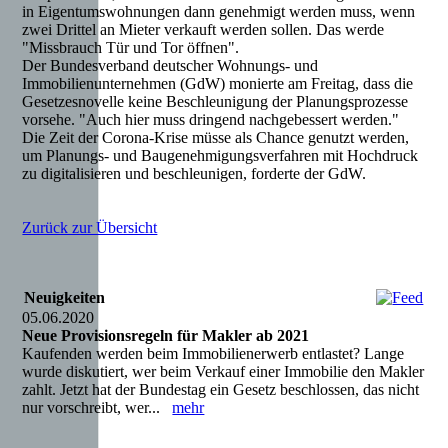
in Eigentumswohnungen dann genehmigt werden muss, wenn
zwei Drittel an Mieter verkauft werden sollen. Das werde
"Missbrauch Tür und Tor öffnen".
Der Bundesverband deutscher Wohnungs- und
Immobilienunternehmen (GdW) monierte am Freitag, dass die
Gesetzesnovelle keine Beschleunigung der Planungsprozesse
vorsehe. "Auch hier muss dringend nachgebessert werden."
Die Zeit der Corona-Krise müsse als Chance genutzt werden,
um Planungs- und Baugenehmigungsverfahren mit Hochdruck
zu digitalisieren und beschleunigen, forderte der GdW.
Zurück zur Übersicht
Neuigkeiten
05.06.2020
Neue Provisionsregeln für Makler ab 2021
Kaufenden werden beim Immobilienerwerb entlastet? Lange
wurde diskutiert, wer beim Verkauf einer Immobilie den Makler
zahlt. Jetzt hat der Bundestag ein Gesetz beschlossen, das nicht
nur vorschreibt, wer...
mehr