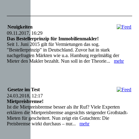
Neuigkeiten
09.11.2017, 16:29
Das Bestellerprinzip für Immobilienmakler!
Seit 1. Juni 2015 gilt für Vermietungen das sog.
"Bestellerprinzip" in Deutschland. Zuvor hat in stark
nachgefragten Märkten wie u.a. Hamburg regelmäßig der
Mieter den Makler bezahlt. Nun soll in der Theorie...
mehr
Gesetze im Test
24.03.2018, 12:17
Mietpreisbremse!
Ist die Mietpreisbremse besser als ihr Ruf? Viele Experten
erklären die Mietpreisbremse angesichts steigender Großstadt-
Mieten für gescheitert. Nun zeigt ein Gutachten: Die
Preisbremse wirkt durchaus – nur...
mehr