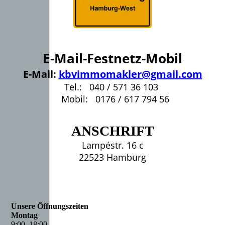
E-Mail-Festnetz-Mobil
E-Mail:
kbvimmomakler@gmail.com
Tel.: 040 / 571 36 103
Mobil: 0176 / 617 794 56
ANSCHRIFT
Lampéstr. 16 c
22523 Hamburg
Unsere Öffnungszeiten
Montag
9
:
00
–
18
:
00