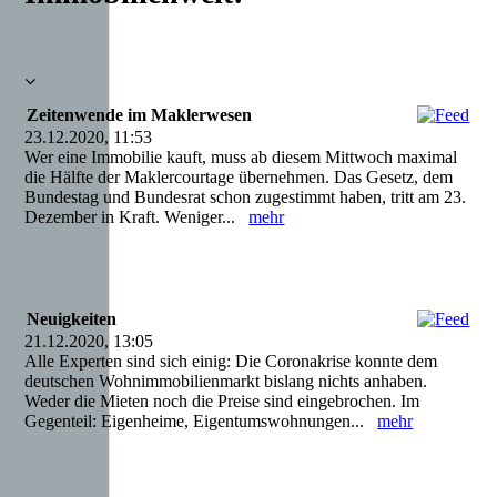
Zeitenwende im Maklerwesen
23.12.2020, 11:53
Wer eine Immobilie kauft, muss ab diesem Mittwoch maximal
die Hälfte der Maklercourtage übernehmen. Das Gesetz, dem
Bundestag und Bundesrat schon zugestimmt haben, tritt am 23.
Dezember in Kraft. Weniger...
mehr
Neuigkeiten
21.12.2020, 13:05
Alle Experten sind sich einig: Die Coronakrise konnte dem
deutschen Wohnimmobilienmarkt bislang nichts anhaben.
Weder die Mieten noch die Preise sind eingebrochen. Im
Gegenteil: Eigenheime, Eigentumswohnungen...
mehr