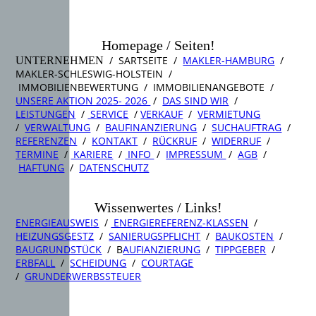
Homepage / Seiten!
/ SARTSEITE /
MAKLER-HAMBURG
/
UNTERNEHMEN
MAKLER-SCHLESWIG-HOLSTEIN /
IMMOBILIENBEWERTUNG / IMMOBILIENANGEBOTE /
UNSERE AKTION 2025- 2026
/
DAS SIND WIR
/
LEISTUNGEN
/
SERVICE
/
VERKAUF
/
VERMIETUNG
/
VERWALTUNG
/
BAUFINANZIERUNG
/
SUCHAUFTRAG
/
REFERENZEN
/
KONTAKT
/
RÜCKRUF
/
WIDERRUF
/
TERMINE
/
KARIERE
/
INFO
/
IMPRESSUM
/
AGB
/
HAFTUNG
/
DATENSCHUTZ
Wissenwertes / Links!
ENERGIEAUSWEIS
/
ENERGIEREFERENZ-KLASSEN
/
HEIZUNGSGESTZ
/
SANIERUGSPFLICHT
/
BAUKOSTEN
/
BAUGRUNDSTÜCK
/ B
AUFIANZIERUNG
/
TIPPGEBER
/
ERBFALL
/
SCHEIDUNG
/
COURTAGE
/
GRUNDERWERBSSTEUER