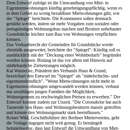
Dem Entwurf zufolge ist die Umwandlung von Miet- in
Eigentumswohnungen künftig genehmigungspflichtig, wenn es
in dem Gebiet zu wenig bezahlbare Mietwohnungen gibt, wie
der "Spiegel" berichtete. Die Kommunen sollen demnach
gestärkt werden, indem sie mehr Vorgaben zum sozialen oder
preisgünstigen Wohnungsbau machen und Besitzer unbebauter
Grundstücke leichter zum Bau von Wohnungen verpflichten
können.
Das Vorkaufsrecht der Gemeinden für Grundstücke werde
ebenfalls ausgeweitet, berichtete der "Spiegel": Künftig soll es
ausdrücklich mit der "Deckung eines Wohnbedarfs" begründet
werden können. Bislang ist das vor allem mit Hinweis auf
städtebauliche Zielsetzungen möglich.
Kai Warnecke, Präsident des Verbands Haus & Grund,
bezeichnet den Entwurf im "Spiegel" als "mittelschichts- und
eigentumsfeindlich". "Wenn Mietwohnungen nicht mehr in
Eigentumswohnungen umgewandelt werden können, verbaut
das unzähligen jungen Familien die Möglichkeit,
Wohneigentum zu erschwinglichen Preisen zu erwerben." Der
Entwurf komme zudem zur Unzeit. "Die Coronakrise hat auch
Tausende von Haus- und Wohnungsbesitzern massiv getroffen
und könnte den Wohnungsmarkt stark beeinflussen."
Reiner Wild, Geschäftsführer des Berliner Mietervereins, geht
die Vorlage dagegen nicht weit genug. Er bemängelt
beispielsweise, dass laut Entwurf die Umwandlung von Miet-