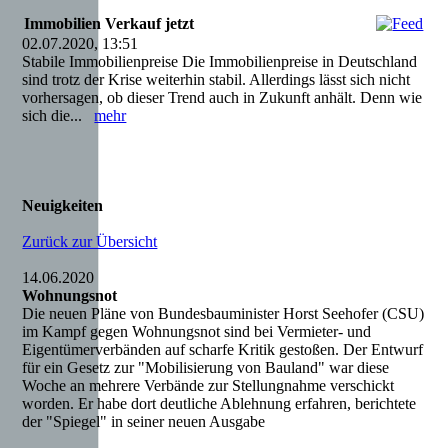
Immobilien Verkauf jetzt
02.07.2020, 13:51
Stabile Immobilienpreise Die Immobilienpreise in Deutschland
sind trotz der Krise weiterhin stabil. Allerdings lässt sich nicht
vorhersagen, ob dieser Trend auch in Zukunft anhält. Denn wie
sich die...
mehr
Neuigkeiten
Zurück zur Übersicht
14.06.2020
Wohnungsnot
Die neuen Pläne von Bundesbauminister Horst Seehofer (CSU)
im Kampf gegen Wohnungsnot sind bei Vermieter- und
Eigentümerverbänden auf scharfe Kritik gestoßen. Der Entwurf
für ein Gesetz zur "Mobilisierung von Bauland" war diese
Woche an mehrere Verbände zur Stellungnahme verschickt
worden. Er habe dort deutliche Ablehnung erfahren, berichtete
der "Spiegel" in seiner neuen Ausgabe