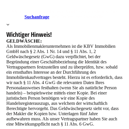
Nicht das passende Objekt dabei? Senden Sie uns Ihre
Suchanfrage
. Wir finden Ihre Immobilie!
Wichtiger Hinweis!
GELDWÄSCHE:
Als Immobilienmaklerunternehmen ist die KBV Immobilien
GmbH nach § 2 Abs. 1 Nr. 14 und § 11 Abs. 1, 2
Geldwäschegesetz (GwG) dazu verpflichtet, bei der
Begründung einer Geschäftsbeziehung die Identität des
Vertragspartners festzustellen und zu überprüfen, bzw. sobald
ein ernsthaftes Interesse an der Durchführung des
Immobilienkaufvertrages besteht. Hierzu ist es erforderlich, dass
wir nach § 11 Abs. 4 GwG die relevanten Daten Ihres
Personalausweises festhalten (wenn Sie als natürliche Person
handeln) – beispielsweise mittels einer Kopie. Bei einer
juristischen Person benötigen wir eine Kopie des
Handelsregisterauszugs, aus welchem der wirtschaftlich
Berechtigte hervorgeht. Das Geldwäschegesetz sieht vor, dass
der Makler die Kopien bzw. Unterlagen fünf Jahre
aufbewahren muss. Als unser Vertragspartner haben Sie auch
eine Mitwirkungspflicht nach § 11 Abs. 6 GwG.