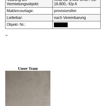
Vermietungsobjekt:
16.800,- €/p A
Maklercourtage:
provisionsfrei
Lieferbar:
nach Vereinbarung
Objekt- Nr.:
R/0001
Bilder sagen mehr als tausend Worte
U
m die unteren Immobilien-Videos richtig genießen zu können,
gehen Sie Bitte nach dem Start-Button in in den Vollbildmodus!
(Testmodus)
Unser Team
Test:
Wohnbereich 2