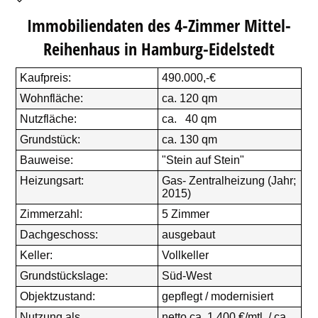
Immobiliendaten des 4-Zimmer Mittel-
Reihenhaus in Hamburg-Eidelstedt
Kaufpreis:
490.000,-€
Wohnfläche:
ca. 120 qm
Nutzfläche:
ca. 40 qm
Grundstück:
ca. 130 qm
Bauweise:
"Stein auf Stein"
Heizungsart:
Gas- Zentralheizung (Jahr;
2015)
Zimmerzahl:
5 Zimmer
Dachgeschoss:
ausgebaut
Keller:
Vollkeller
Grundstückslage:
Süd-West
Objektzustand:
gepflegt / modernisiert
Nutzung als
netto ca. 1.400 €/mtl. / ca.