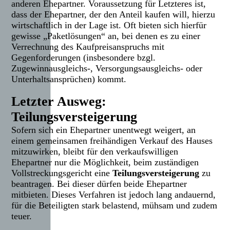
anderen Ehepartner. Voraussetzung für Letzteres ist,
dass der Ehepartner, der den Anteil kaufen will, hierzu
wirtschaftlich in der Lage ist. Oft bieten sich hierfür
gewisse „Paketlösungen“ an, bei denen es zu einer
Verrechnung des Kaufpreisanspruchs mit
Gegenforderungen (insbesondere bzgl.
Zugewinnausgleichs-, Versorgungsausgleichs- oder
Unterhaltsansprüchen) kommt.
Letzter Ausweg:
Teilungsversteigerung
Sofern sich ein Ehepartner unentwegt weigert, an
einem gemeinsamen freihändigen Verkauf des Hauses
mitzuwirken, bleibt für den verkaufswilligen
Ehepartner nur die Möglichkeit, beim zuständigen
Vollstreckungsgericht eine
Teilungsversteigerung
zu
beantragen. Bei dieser dürfen beide Ehepartner
mitbieten. Dieses Verfahren ist jedoch lang andauernd,
für die Beteiligten stark belastend, mühsam und zudem
teuer.