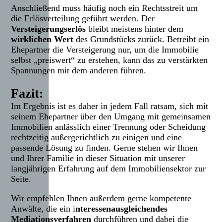
Anschließend muss häufig noch ein Rechtsstreit um
die Erlösverteilung geführt werden. Der
Versteigerungserlös
bleibt meistens hinter dem
wirklichen Wert
des Grundstücks zurück. Betreibt ein
Ehepartner die Versteigerung nur, um die Immobilie
selbst „preiswert“ zu erstehen, kann das zu verstärkten
Spannungen mit dem anderen führen.
Fazit:
Im Ergebnis ist es daher in jedem Fall ratsam, sich mit
seinem Ehepartner über den Umgang mit gemeinsamen
Immobilien anlässlich einer Trennung oder Scheidung
rechtzeitig außergerichtlich zu einigen und eine
passende Lösung zu finden. Gerne stehen wir Ihnen
und Ihrer Familie in dieser Situation mit unserer
langjährigen Erfahrung auf dem Immobiliensektor zur
Seite.
Wir empfehlen Ihnen außerdem gerne kompetente
Anwälte, die ein i
nteressenausgleichendes
Mediationsverfahren
durchführen und dabei die