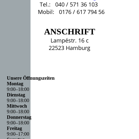
Tel.: 040 / 571 36 103
Mobil: 0176 / 617 794 56
ANSCHRIFT
Lampéstr. 16 c
22523 Hamburg
Unsere Öffnungszeiten
Montag
9
:
00
–
18
:
00
Dienstag
9
:
00
–
18
:
00
Mittwoch
9
:
00
–
18
:
00
Donnerstag
9
:
00
–
18
:
00
Freitag
9
:
00
–
17
:
00