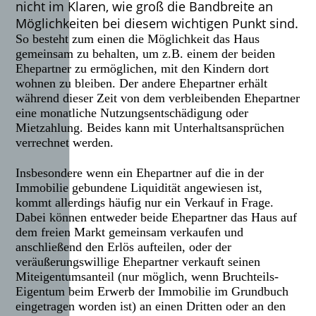
nicht im Klaren, wie groß die Bandbreite an
Möglichkeiten bei diesem wichtigen Punkt sind.
So besteht zum einen die Möglichkeit das Haus
gemeinsam zu behalten, um z.B. einem der beiden
Ehepartner zu ermöglichen, mit den Kindern dort
wohnen zu bleiben. Der andere Ehepartner erhält
während dieser Zeit von dem verbleibenden Ehepartner
eine monatliche Nutzungsentschädigung oder
Mietzahlung. Beides kann mit Unterhaltsansprüchen
verrechnet werden.
Insbesondere wenn ein Ehepartner auf die in der
Immobilie gebundene Liquidität angewiesen ist,
kommt allerdings häufig nur ein Verkauf in Frage.
Dabei können entweder beide Ehepartner das Haus auf
dem freien Markt gemeinsam verkaufen und
anschließend den Erlös aufteilen, oder der
veräußerungswillige Ehepartner verkauft seinen
Miteigentumsanteil (nur möglich, wenn Bruchteils-
Eigentum beim Erwerb der Immobilie im Grundbuch
eingetragen worden ist) an einen Dritten oder an den