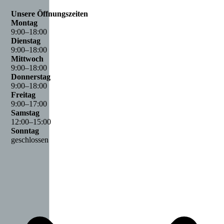
Unsere Öffnungszeiten
Montag
9
:
00
–
18
:
00
Dienstag
9
:
00
–
18
:
00
Mittwoch
9
:
00
–
18
:
00
Donnerstag
9
:
00
–
18
:
00
Freitag
9
:
00
–
17
:
00
Samstag
12
:
00
–
15
:
00
Sonntag
geschlossen