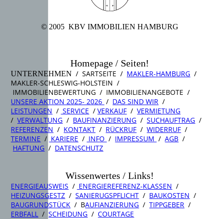
© 2005 KBV IMMOBILIEN HAMBURG
Homepage / Seiten!
/ SARTSEITE /
MAKLER-HAMBURG
/
UNTERNEHMEN
MAKLER-SCHLESWIG-HOLSTEIN /
IMMOBILIENBEWERTUNG / IMMOBILIENANGEBOTE /
UNSERE AKTION 2025- 2026
/
DAS SIND WIR
/
LEISTUNGEN
/
SERVICE
/
VERKAUF
/
VERMIETUNG
/
VERWALTUNG
/
BAUFINANZIERUNG
/
SUCHAUFTRAG
/
REFERENZEN
/
KONTAKT
/
RÜCKRUF
/
WIDERRUF
/
TERMINE
/
KARIERE
/
INFO
/
IMPRESSUM
/
AGB
/
HAFTUNG
/
DATENSCHUTZ
Wissenwertes / Links!
ENERGIEAUSWEIS
/
ENERGIEREFERENZ-KLASSEN
/
HEIZUNGSGESTZ
/
SANIERUGSPFLICHT
/
BAUKOSTEN
/
BAUGRUNDSTÜCK
/ B
AUFIANZIERUNG
/
TIPPGEBER
/
ERBFALL
/
SCHEIDUNG
/
COURTAGE