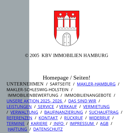
© 2005 KBV IMMOBILIEN HAMBURG
Homepage / Seiten!
/ SARTSEITE /
MAKLER-HAMBURG
/
UNTERNEHMEN
MAKLER-SCHLESWIG-HOLSTEIN /
IMMOBILIENBEWERTUNG / IMMOBILIENANGEBOTE /
UNSERE AKTION 2025- 2026
/
DAS SIND WIR
/
LEISTUNGEN
/
SERVICE
/
VERKAUF
/
VERMIETUNG
/
VERWALTUNG
/
BAUFINANZIERUNG
/
SUCHAUFTRAG
/
REFERENZEN
/
KONTAKT
/
RÜCKRUF
/
WIDERRUF
/
TERMINE
/
KARIERE
/
INFO
/
IMPRESSUM
/
AGB
/
HAFTUNG
/
DATENSCHUTZ