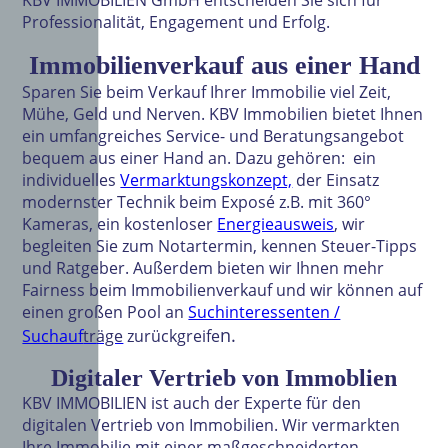
Professionalität, Engagement und Erfolg.
Immobilienverkauf aus einer Hand
Sparen Sie beim Verkauf Ihrer Immobilie viel Zeit,
Mühe, Geld und Nerven. KBV Immobilien bietet Ihnen
ein umfangreiches Service- und Beratungsangebot
bequem aus einer Hand an. Dazu gehören: ein
individuelles
Vermarktungskonzept,
der Einsatz
modernster Technik beim Exposé z.B. mit 360°
Kameras, ein kostenloser
Energieausweis
, wir
begleiten Sie zum Notartermin, kennen Steuer-Tipps
und Ratgeber. Außerdem bieten wir Ihnen mehr
Fairness beim Immobilienverkauf und wir können auf
einen großen Pool an
Suchinteressenten /
n.
Suchauf
tr
äge
zurückgreife
Digitaler Vertrieb von Immoblie
n
KBV IMMOBILIEN ist auch der Experte für den
digitalen Vertrieb von Immobilien. Wir vermarkten
Ihre Immobilie mit einer maßgeschneiderten