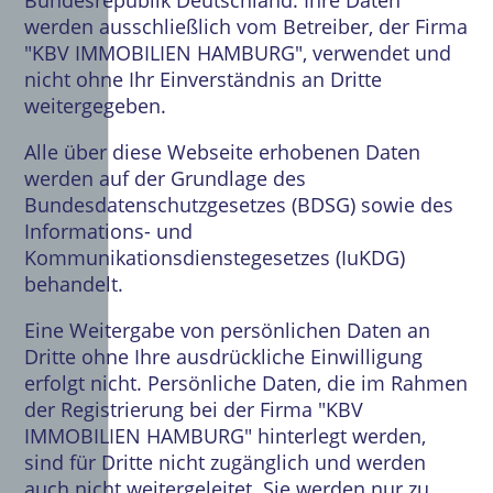
Bundesrepublik Deutschland. Ihre Daten
werden ausschließlich vom Betreiber, der Firma
"KBV IMMOBILIEN HAMBURG", verwendet und
nicht ohne Ihr Einverständnis an Dritte
weitergegeben.
Alle über diese Webseite erhobenen Daten
werden auf der Grundlage des
Bundesdatenschutzgesetzes (BDSG) sowie des
Informations- und
Kommunikationsdienstegesetzes (IuKDG)
behandelt.
Eine Weitergabe von persönlichen Daten an
Dritte ohne Ihre ausdrückliche Einwilligung
erfolgt nicht. Persönliche Daten, die im Rahmen
der Registrierung bei der Firma "KBV
IMMOBILIEN HAMBURG" hinterlegt werden,
sind für Dritte nicht zugänglich und werden
auch nicht weitergeleitet. Sie werden nur zu