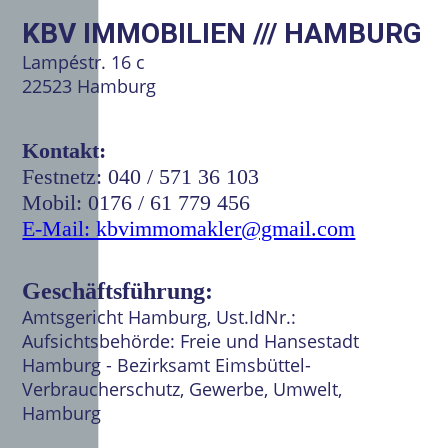
KBV IMMOBILIEN ///
HAMBURG
Lampéstr. 16 c
22523 Hamburg
Kontakt:
Festnetz: 040 / 571 36 103
Mobil: 0176 / 61 779 456
E-Mail: kbvimmomakler@gmail.com
Geschäftsführung:
Amtsgericht Hamburg, Ust.IdNr.:
Aufsichtsbehörde: Freie und Hansestadt
Hamburg - Bezirksamt Eimsbüttel-
Verbraucherschutz, Gewerbe, Umwelt,
Hamburg