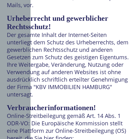
Mails, vor.
Urheberrecht und gewerblicher
Rechtsschutz!
Der gesamte Inhalt der Internet-Seiten
unterliegt dem Schutz des Urheberrechts, dem
gewerblichen Rechtsschutz und anderen
Gesetzen zum Schutz des geistigen Eigentums.
Ihre Weitergabe, Veränderung, Nutzung oder
Verwendung auf anderen Websites ist ohne
ausdrücklich schriftlich erteilter Genehmigung
der Firma "KBV IMMOBILIEN HAMBURG"
untersagt.
Verbraucherinformationen!
Online-Streitbeilegung gemäß Art. 14 Abs. 1
ODR-VO: Die Europäische Kommission stellt
eine Plattform zur Online-Streitbeilegung (OS)
bereit, die Sie hier finden: