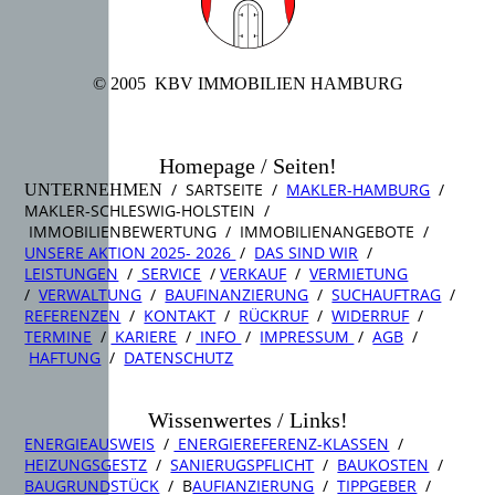
© 2005 KBV IMMOBILIEN HAMBURG
Homepage / Seiten!
/ SARTSEITE /
MAKLER-HAMBURG
/
UNTERNEHMEN
MAKLER-SCHLESWIG-HOLSTEIN /
IMMOBILIENBEWERTUNG / IMMOBILIENANGEBOTE /
UNSERE AKTION 2025- 2026
/
DAS SIND WIR
/
LEISTUNGEN
/
SERVICE
/
VERKAUF
/
VERMIETUNG
/
VERWALTUNG
/
BAUFINANZIERUNG
/
SUCHAUFTRAG
/
REFERENZEN
/
KONTAKT
/
RÜCKRUF
/
WIDERRUF
/
TERMINE
/
KARIERE
/
INFO
/
IMPRESSUM
/
AGB
/
HAFTUNG
/
DATENSCHUTZ
Wissenwertes / Links!
ENERGIEAUSWEIS
/
ENERGIEREFERENZ-KLASSEN
/
HEIZUNGSGESTZ
/
SANIERUGSPFLICHT
/
BAUKOSTEN
/
BAUGRUNDSTÜCK
/ B
AUFIANZIERUNG
/
TIPPGEBER
/