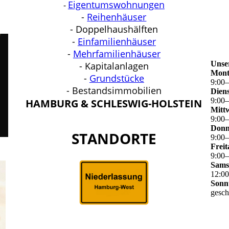
Eigentumswohnungen
-
-
Reihenhäuser
- Doppelhaushälften
-
Einfamilienhäuser
-
Mehrfamilienhäuser
Unse
- Kapitalanlagen
Mont
-
Grundstücke
9
:
00
- Bestandsimmobilien
Dien
9
:
00
HAMBURG & SCHLESWIG-HOLSTEIN
Mitt
9
:
00
Donn
STANDORTE
9
:
00
Freit
9
:
00
Sams
12
:
0
Sonn
gesch