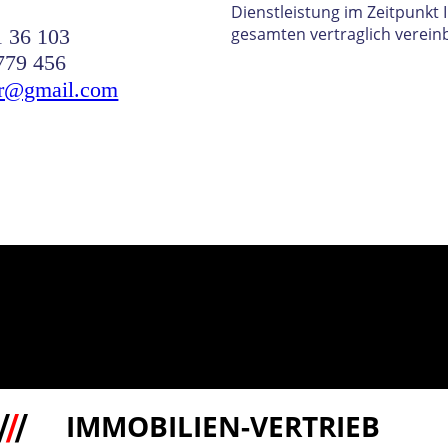
Dienstleistung im Zeitpunkt 
gesamten vertraglich vereinb
1 36 103
779 456
er@gmail.com
/
/
/
IMMOBILIEN-VERTRIEB