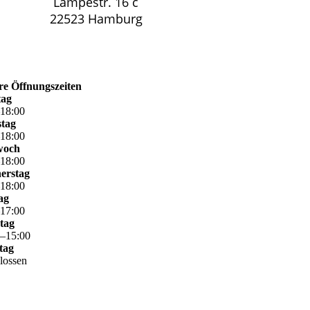
Lampéstr. 16 c
22523 Hamburg
re Öffnungszeiten
ag
–
18
:
00
stag
–
18
:
00
woch
–
18
:
00
erstag
–
18
:
00
ag
–
17
:
00
tag
0
–
15
:
00
tag
lossen