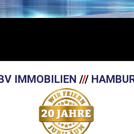
BV IMMOBILIEN
/
/
/
HAMBU