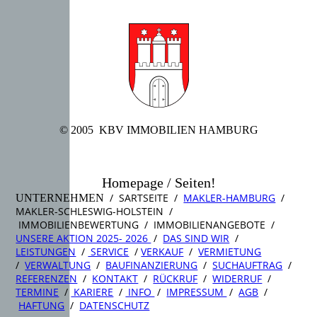
© 2005 KBV IMMOBILIEN HAMBURG
Homepage / Seiten!
/ SARTSEITE /
MAKLER-HAMBURG
/
UNTERNEHMEN
MAKLER-SCHLESWIG-HOLSTEIN /
IMMOBILIENBEWERTUNG / IMMOBILIENANGEBOTE /
UNSERE AKTION 2025- 2026
/
DAS SIND WIR
/
LEISTUNGEN
/
SERVICE
/
VERKAUF
/
VERMIETUNG
/
VERWALTUNG
/
BAUFINANZIERUNG
/
SUCHAUFTRAG
/
REFERENZEN
/
KONTAKT
/
RÜCKRUF
/
WIDERRUF
/
TERMINE
/
KARIERE
/
INFO
/
IMPRESSUM
/
AGB
/
HAFTUNG
/
DATENSCHUTZ