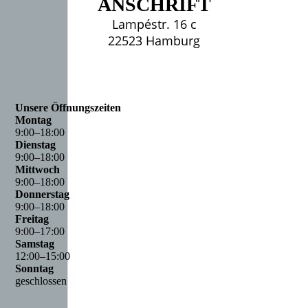
ANSCHRIFT
Lampéstr. 16 c
22523 Hamburg
Unsere Öffnungszeiten
Montag
9
:
00
–
18
:
00
Dienstag
9
:
00
–
18
:
00
Mittwoch
9
:
00
–
18
:
00
Donnerstag
9
:
00
–
18
:
00
Freitag
9
:
00
–
17
:
00
Samstag
12
:
00
–
15
:
00
Sonntag
geschlossen